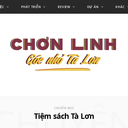
IỆC
PHÁT TRIỂN
REVIEW
DỰ ÁN
KHÁC
CHUYÊ
CHUYÊN MỤC
Tiệm sách Tà Lơn