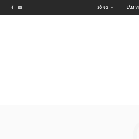
SỐNG
LÀM V
F
Y
a
o
c
u
e
T
b
u
o
b
o
e
k