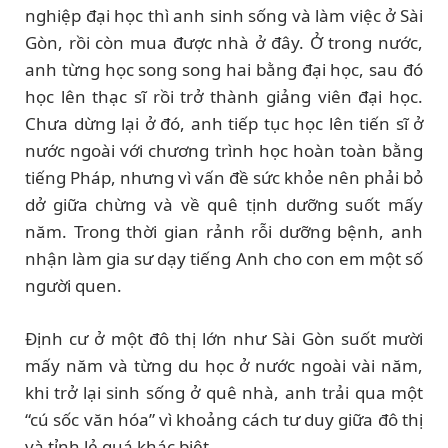
nghiệp đại học thì anh sinh sống và làm việc ở Sài
Gòn, rồi còn mua được nhà ở đây. Ở trong nước,
anh từng học song song hai bằng đại học, sau đó
học lên thạc sĩ rồi trở thành giảng viên đại học.
Chưa dừng lại ở đó, anh tiếp tục học lên tiến sĩ ở
nước ngoài với chương trình học hoàn toàn bằng
tiếng Pháp, nhưng vì vấn đề sức khỏe nên phải bỏ
dở giữa chừng và về quê tịnh dưỡng suốt mấy
năm. Trong thời gian rảnh rỗi dưỡng bệnh, anh
nhận làm gia sư dạy tiếng Anh cho con em một số
người quen.
Định cư ở một đô thị lớn như Sài Gòn suốt mười
mấy năm và từng du học ở nước ngoài vài năm,
khi trở lại sinh sống ở quê nhà, anh trải qua một
“cú sốc văn hóa” vì khoảng cách tư duy giữa đô thị
và tỉnh lẻ quá khác biệt.