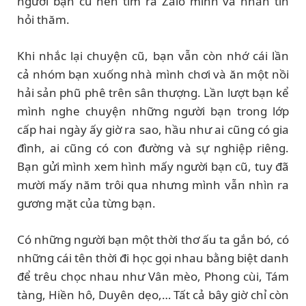
người bạn cũ nên tìm ra Zalo mình và nhắn tin
hỏi thăm.
Khi nhắc lại chuyện cũ, bạn vẫn còn nhớ cái lần
cả nhóm bạn xuống nhà mình chơi và ăn một nồi
hải sản phũ phê trên sân thượng. Lần lượt bạn kể
mình nghe chuyện những người bạn trong lớp
cấp hai ngày ấy giờ ra sao, hầu như ai cũng có gia
đình, ai cũng có con đường và sự nghiệp riêng.
Bạn gửi mình xem hình mấy người bạn cũ, tuy đã
mười mấy năm trôi qua nhưng mình vẫn nhìn ra
gương mặt của từng bạn.
Có những người bạn một thời thơ ấu ta gắn bó, có
những cái tên thời đi học gọi nhau bằng biệt danh
để trêu chọc nhau như Vân mèo, Phong cùi, Tám
tàng, Hiền hô, Duyên dẹo,… Tất cả bây giờ chỉ còn