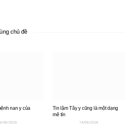
cùng chủ đề
bệnh nan y của
Tin lậm Tây y cũng là một dạng
mê tín
6/06/2026
14/06/2026