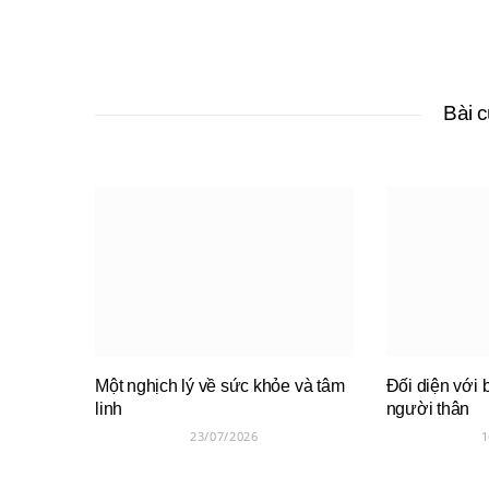
Bài 
Một nghịch lý về sức khỏe và tâm
Đối diện với 
linh
người thân
23/07/2026
1