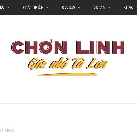
IỆC
PHÁT TRIỂN
REVIEW
DỰ ÁN
KHÁC
NS READ