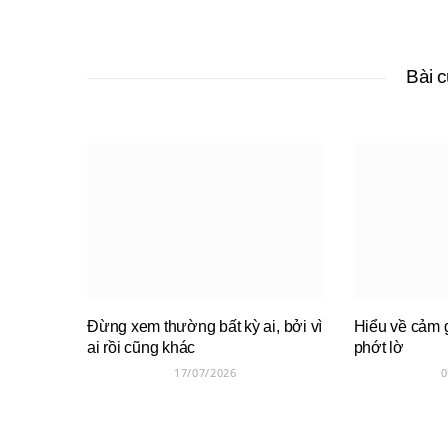
Bài 
Đừng xem thường bất kỳ ai, bởi vì
Hiểu về cảm g
ai rồi cũng khác
phớt lờ
17/07/2026
0