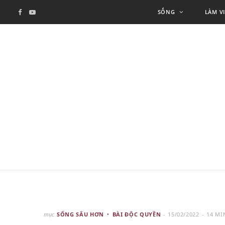
SỐNG
LÀM V
F
Y
a
o
c
u
e
T
b
u
o
b
o
e
k
mục
SỐNG SÂU HƠN
BÀI ĐỘC QUYỀN
15/02/2022
14 MI