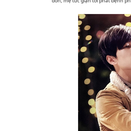
đốn, mẹ tức giận tới phát bệnh ph