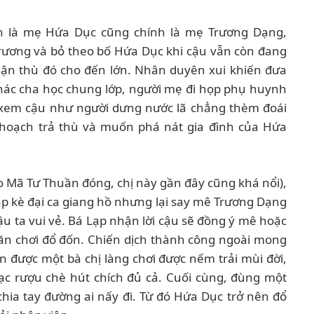
n là mẹ Hứa Dục cũng chính là mẹ Trương Dạng,
ương và bỏ theo bố Hứa Dục khi cậu vẫn còn đang
ận thù đó cho đến lớn. Nhân duyên xui khiến đưa
ác cha học chung lớp, người mẹ đi họp phụ huynh
 xem cậu như người dưng nước lã chẳng thèm đoái
ế hoạch trả thù và muốn phá nát gia đình của Hứa
o Mã Tư Thuần đóng, chị này gần đây cũng khá nổi),
ặp kè đại ca giang hồ nhưng lại say mê Trương Dạng
u ta vui vẻ. Bá Lạp nhận lời cậu sẽ đồng ý mê hoặc
 ăn chơi đổ đốn. Chiến dịch thành công ngoài mong
n được một bà chị làng chơi được nếm trải mùi đời,
bạc rượu chè hút chích đủ cả. Cuối cùng, đùng một
chia tay đường ai nấy đi. Từ đó Hứa Dục trở nên đổ