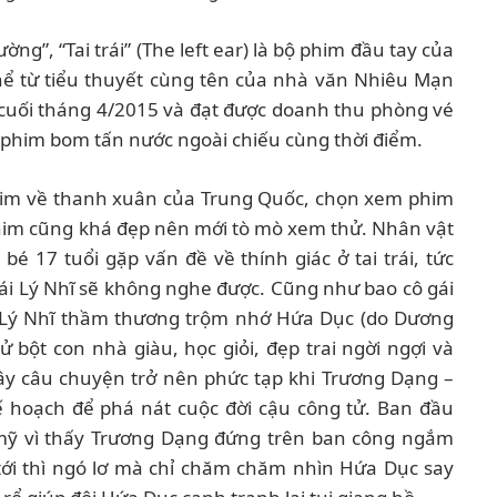
ng”, “Tai trái” (The left ear) là bộ phim đầu tay của
ể từ tiểu thuyết cùng tên của nhà văn Nhiêu Mạn
 cuối tháng 4/2015 và đạt được doanh thu phòng vé
t phim bom tấn nước ngoài chiếu cùng thời điểm.
him về thanh xuân của Trung Quốc, chọn xem phim
 phim cũng khá đẹp nên mới tò mò xem thử. Nhân vật
bé 17 tuổi gặp vấn đề về thính giác ở tai trái, tức
rái Lý Nhĩ sẽ không nghe được. Cũng như bao cô gái
 Lý Nhĩ thầm thương trộm nhớ Hứa Dục (do Dương
bột con nhà giàu, học giỏi, đẹp trai ngời ngợi và
dây câu chuyện trở nên phức tạp khi Trương Dạng –
 hoạch để phá nát cuộc đời cậu công tử. Ban đầu
mỹ vì thấy Trương Dạng đứng trên ban công ngắm
 tới thì ngó lơ mà chỉ chăm chăm nhìn Hứa Dục say