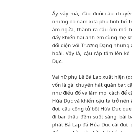
Ấy vậy mà, đầu đuôi câu chuyệ
nhưng do năm xưa phụ tình bố Tr
ẵm ngửa, thành ra cậu ôm mối h
đẩy khiến hai anh em cùng mẹ kh
đối diện với Trương Dạng nhưng
hoài. Vậy là, cậu rắp tăm lên k
Dục.
Vai nữ phụ Lê Bá Lạp xuất hiện (d
vốn là gái chuyên hát quán bar, c
như điếu đổ và làm mọi cách để cậ
Hứa Dục và khiến cậu ta trở nên
đợi, cậu công tử bột Hứa Dục que
đi bar thâu đêm suốt sáng, bài 
phát Bá Lạp đá Hứa Dục cái đụi, 