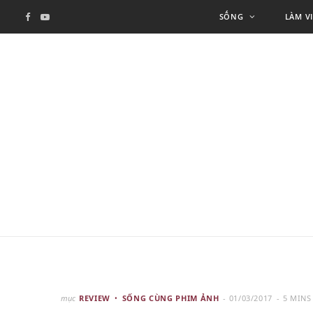
SỐNG
LÀM V
F
Y
a
o
c
u
e
T
b
u
o
b
o
e
k
mục
REVIEW
SỐNG CÙNG PHIM ẢNH
01/03/2017
5 MINS