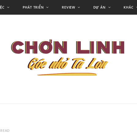
IỆC
PHÁT TRIỂN
REVIEW
DỰ ÁN
KHÁC
 READ