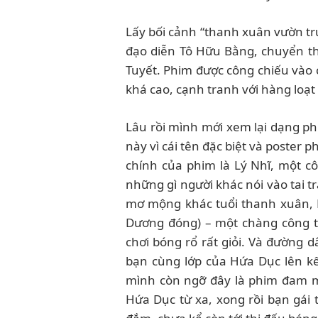
Lấy bối cảnh “thanh xuân vườn trườ
đạo diễn Tô Hữu Bằng, chuyển th
Tuyết. Phim được công chiếu vào
khá cao, cạnh tranh với hàng loạ
Lâu rồi mình mới xem lại dạng p
này vì cái tên đặc biệt và poster
chính của phim là Lý Nhĩ, một cô 
những gì người khác nói vào tai t
mơ mộng khác tuổi thanh xuân,
Dương đóng) – một chàng công tử 
chơi bóng rổ rất giỏi. Và đường 
bạn cùng lớp của Hứa Dục lên kế
mình còn ngỡ đây là phim đam 
Hứa Dục từ xa, xong rồi bạn gái