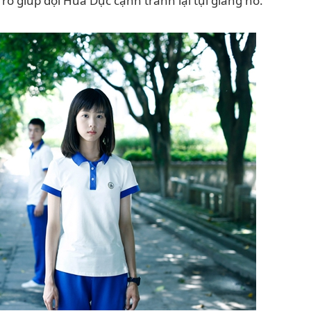
rổ giúp đội Hứa Dục cạnh tranh lại tụi giang hồ.