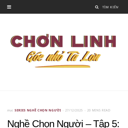
mục
SERIES NGHỀ CHỌN NGƯỜI
27/12/2025
20 MINS READ
Nghề Chọn Người – Tập 5: