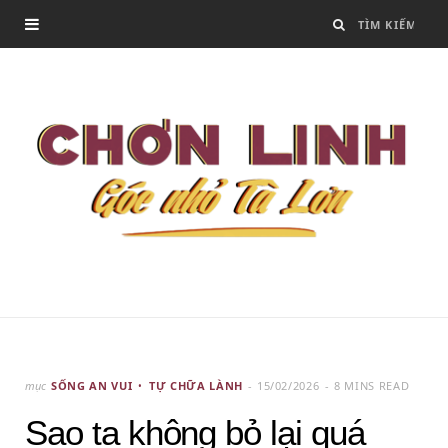
mục
SỐNG AN VUI
TỰ CHỮA LÀNH
15/02/2026
8 MINS READ
Sao ta không bỏ lại quá