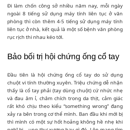
Đi làm chốn công sở nhiều năm nay, mỗi ngày
ngoài 8 tiếng sử dụng máy tính liên tục ở văn
phòng thì còn thêm 4-5 tiếng sử dụng máy tính
liên tục ở nhà, kết quả là một số bệnh văn phòng
rục rịch thi nhau kéo tới.
Bảo bối trị hội chứng ống cổ tay
Đầu tiên là hội chứng ống cổ tay do sử dụng
chuột vi tính thường xuyên. Triệu chứng dễ nhận
thấy là cổ tay phải (tay dùng chuột) cứ nhức nhẹ
và đau âm ỉ, châm chích trong da thịt, cảm giác
rất khó chịu theo kiểu “something wrong” đang
xảy ra bên trong cơ thể mình. Ban đầu khi mới bị
thì mình có một sự hốt hoảng không hề nhẹ khi
nghĩ bị… ung thư xương hay gì đó. Lên mạng tìm