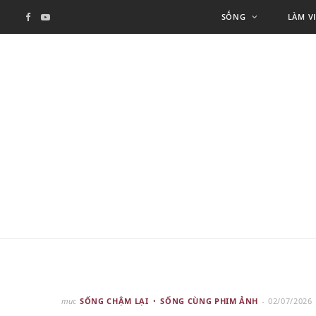
SỐNG
LÀM V
F
Y
a
o
c
u
e
T
b
u
o
b
o
e
k
mục
SỐNG CHẬM LẠI
SỐNG CÙNG PHIM ẢNH
02/07/2026