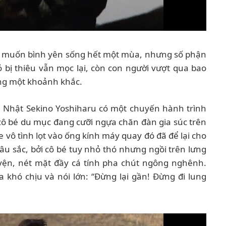
ỉ muốn bình yên sống hết một mùa, nhưng số phận
 bị thiêu vẫn mọc lại, còn con người vượt qua bao
rong một khoảnh khắc.
Nhật Sekino Yoshiharu có một chuyến hành trình
cô bé du mục đang cưỡi ngựa chăn đàn gia súc trên
vô tình lọt vào ống kính máy quay đó đã để lại cho
âu sắc, bởi cô bé tuy nhỏ thó nhưng ngồi trên lưng
yện, nét mặt đầy cá tính pha chút ngông nghênh.
 khó chịu và nói lớn: “Đừng lại gần! Đừng đi lung