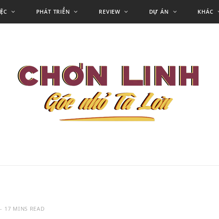
IỆC
PHÁT TRIỂN
REVIEW
DỰ ÁN
KHÁC
17 MINS READ