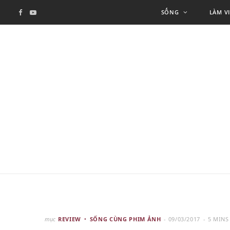
SỐNG
LÀM V
F
Y
a
o
c
u
e
T
b
u
o
b
o
e
k
mục
REVIEW
SỐNG CÙNG PHIM ẢNH
09/03/2017
5 MINS