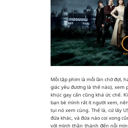
Mỗi tập phim là mỗi lần chờ đợi, 
giác yêu đương là thế nào), xem 
khúc gay cấn cũng khá ức chế. K
bạn bè mình rất ít người xem, nên
tụi nó xem cùng. Thế là, cứ lấy 
đứa khác, và đứa nào coi xong c
với mình thần thánh đến nỗi mình 