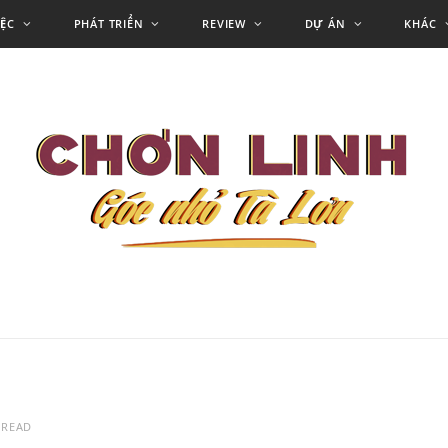
IỆC
PHÁT TRIỂN
REVIEW
DỰ ÁN
KHÁC
 READ