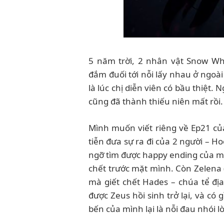
5 năm trời, 2 nhân vật Snow Wh
đắm đuối tới nỗi lấy nhau ở ngoài
là lúc chị diễn viên có bầu thiệt.
cũng đã thành thiếu niên mất rồi.
Mình muốn viết riêng về Ep21 c
tiễn đưa sự ra đi của 2 người – H
ngỡ tìm được happy ending của mì
chết trước mặt mình. Còn Zelena (
mà giết chết Hades – chúa tể đị
được Zeus hồi sinh trở lại, và có
bến của mình lại là nỗi đau nhói 