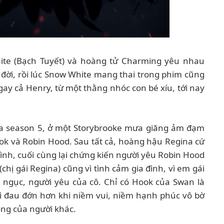
ite (Bạch Tuyết) và hoàng tử Charming yêu nhau
 đời, rồi lúc Snow White mang thai trong phim cũng
 Ngay cả Henry, từ một thằng nhóc con bé xíu, tới nay
ủa season 5, ở một Storybrooke mưa giăng ảm đạm
ook và Robin Hood. Sau tất cả, hoàng hậu Regina cứ
nh, cuối cùng lại chứng kiến người yêu Robin Hood
chị gái Regina) cũng vì tình cảm gia đình, vì em gái
a ngục, người yêu của cô. Chỉ có Hook của Swan là
 gì đau đớn hơn khi niềm vui, niềm hạnh phúc vô bờ
lòng của người khác.