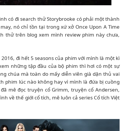
ình có đi search thử Storybrooke có phải một thành
ay, nó chỉ tồn tại trong xứ xở Once Upon A Time
arch thử trên blog xem mình review phim này chưa,
2016, đi hết 5 seasons của phim với mình là một kì
 xem những tập đầu của bộ phim thì hơi có một sự
ông chúa mà toàn do mấy diễn viên già dặn thủ vai
ạch phim lúc nào không hay vì mình là đứa bị cuồng
ỏ, đã mê đọc truyện cổ Grimm, truyện cổ Andersen,
 về thế giới cổ tích, mê luôn cả series Cổ tích Việt