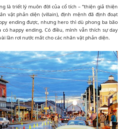
g là triết lý muôn đời của cổ tích – “thiện giả thiện
ân vật phản diện (villain), định mệnh đã định đoạt
ppy ending được, nhưng hero thì dù phong ba bão
à có happy ending. Có điều, mình vẫn thích sự day
ài lần rơi nước mắt cho các nhân vật phản diện.