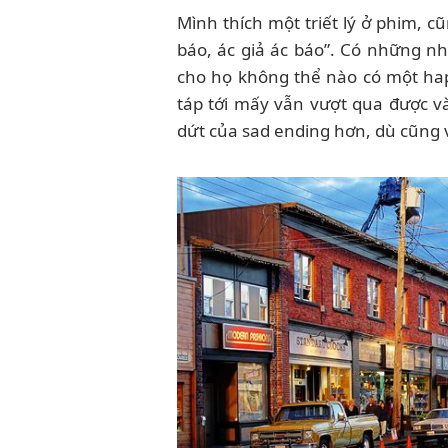
Mình thích một triết lý ở phim, cũn
báo, ác giả ác báo”. Có những nh
cho họ không thể nào có một ha
táp tới mấy vẫn vượt qua được v
dứt của sad ending hơn, dù cũng v