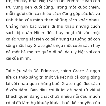
tro, chỉ duy nhất Hiệu sách Đồi Primrose vẫn còn
trụ vững đến cuối cùng. Trong một cuộc chiến,
mỗi người dân có nhiều cách đóng góp sức lực và
tinh thần của mình theo những cách khác nhau.
Chẳng hạn bác Evans đi thu thập những cuốn
sách bị quân Hitler đốt, hủy hoại cất vào một
chiếc rương sắt kiên cố để những tư tưởng đó còn
sống mãi, hay Grace giới thiệu một cuốn sách hay
để một bà mẹ trẻ quên đi nỗi đau ly biệt với con
cái của mình.
Tại Hiệu sách Đồi Primrose, chính Grace là ngọn
lửa đã thắp sáng tri thức và kết nối cả cộng đồng
lại với nhau qua những buổi Grace ngồi đọc sách
ở cửa tiệm. Ban đầu chỉ là lời đề nghị từ vài vị
khách quen đang chất chứa nhiều nỗi đau muốn
có ai đó làm họ khuây khỏa, buổi kể chuyện của