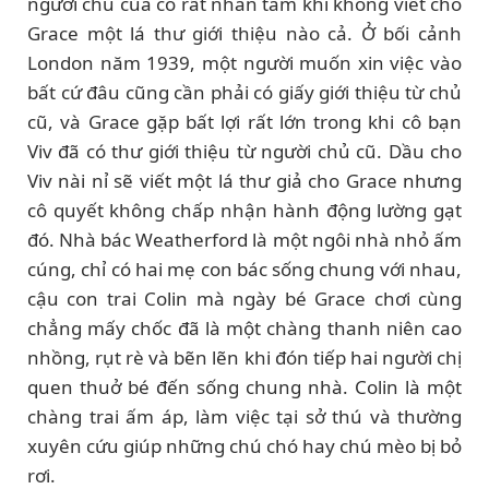
người chú của cô rất nhẫn tâm khi không viết cho
Grace một lá thư giới thiệu nào cả. Ở bối cảnh
London năm 1939, một người muốn xin việc vào
bất cứ đâu cũng cần phải có giấy giới thiệu từ chủ
cũ, và Grace gặp bất lợi rất lớn trong khi cô bạn
Viv đã có thư giới thiệu từ người chủ cũ. Dầu cho
Viv nài nỉ sẽ viết một lá thư giả cho Grace nhưng
cô quyết không chấp nhận hành động lường gạt
đó. Nhà bác Weatherford là một ngôi nhà nhỏ ấm
cúng, chỉ có hai mẹ con bác sống chung với nhau,
cậu con trai Colin mà ngày bé Grace chơi cùng
chẳng mấy chốc đã là một chàng thanh niên cao
nhồng, rụt rè và bẽn lẽn khi đón tiếp hai người chị
quen thuở bé đến sống chung nhà. Colin là một
chàng trai ấm áp, làm việc tại sở thú và thường
xuyên cứu giúp những chú chó hay chú mèo bị bỏ
rơi.