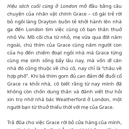
Hiệu sách cuối cùng ở London
mở đầu bằng câu
chuyện của nhân vật chính Grace – cô gái trẻ rời
bỏ ngôi làng Drayton buồn tẻ khởi hành lên nhà
ga đến London tìm việc cùng cô bạn thân thuở
nhỏ Viv. Mồ côi cha từ nhỏ, mẹ vừa qua đời năm
ngoái, chú thím của Grace cùng năm người con
của họ đến chiếm đoạt ngôi nhà mà Grace từng
cùng mẹ sinh sống bấy lâu nay, mà vốn dĩ căn
nhà đó cũng thuộc về chú cô, nay chỉ là “châu về
hợp phố”. Khi bà thím gom đủ can đảm để đuổi cổ
Grace ra khỏi nhà, cô biết rằng từ nay mình đã
không còn chốn dung thân và đành viết thư hỏi
xin trọ nhờ nhà bác Weatherford ở London, một
người bạn từ thuở thiếu thời với mẹ của Grace.
Trả đũa cho việc Grace rời bỏ cửa hàng của mình,