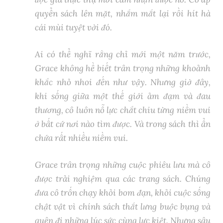
quyển sách lên mặt, nhắm mắt lại rồi hít hà
cái mùi tuyệt vời đó.
Ai có thể nghĩ rằng chỉ mới một năm trước,
Grace không hề biết trân trọng những khoảnh
khắc nhỏ nhoi đến như vậy. Nhưng giờ đây,
khi sống giữa một thế giới ảm đạm và đau
thương, cô luôn nỗ lực chắt chiu từng niềm vui
ở bất cứ nơi nào tìm được. Và trong sách thì ẩn
chứa rất nhiều niềm vui.
Grace trân trọng những cuộc phiêu lưu mà cô
được trải nghiệm qua các trang sách. Chúng
đưa cô trốn chạy khỏi bom đạn, khỏi cuộc sống
chật vật vì chính sách thắt lưng buộc bụng và
quên đi những lúc sức cùng lực kiệt. Nhưng sâu