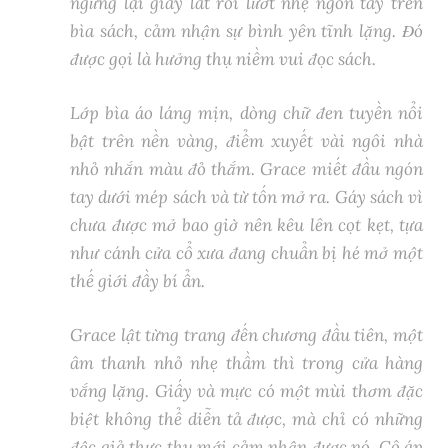
ngừng lại giây lát rồi lướt nhẹ ngón tay trên
bìa sách, cảm nhận sự bình yên tĩnh lặng. Đó
được gọi là hưởng thụ niềm vui đọc sách.
Lớp bìa áo láng mịn, dòng chữ đen tuyền nổi
bật trên nền vàng, điểm xuyết vài ngôi nhà
nhỏ nhắn màu đỏ thắm. Grace miết đầu ngón
tay dưới mép sách và từ tốn mở ra. Gáy sách vì
chưa được mở bao giờ nên kêu lên cọt kẹt, tựa
như cánh cửa cổ xưa đang chuẩn bị hé mở một
thế giới đầy bí ẩn.
Grace lật từng trang đến chương đầu tiên, một
âm thanh nhỏ nhẹ thầm thì trong cửa hàng
vắng lặng. Giấy và mực có một mùi thơm đặc
biệt không thể diễn tả được, mà chỉ có những
độc giả thực thụ mới cảm nhận được nó. Cô áp