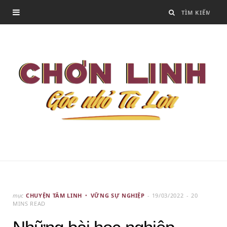
mục
CHUYỆN TÂM LINH
VỮNG SỰ NGHIỆP
19/03/2022
20
MINS READ