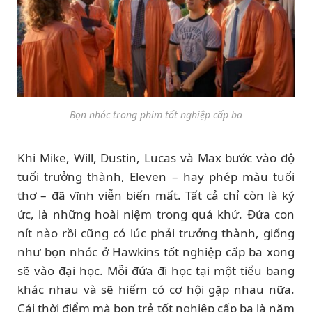
Bọn nhóc trong phim tốt nghiệp cấp ba
Khi Mike, Will, Dustin, Lucas và Max bước vào độ
tuổi trưởng thành, Eleven – hay phép màu tuổi
thơ – đã vĩnh viễn biến mất. Tất cả chỉ còn là ký
ức, là những hoài niệm trong quá khứ. Đứa con
nít nào rồi cũng có lúc phải trưởng thành, giống
như bọn nhóc ở Hawkins tốt nghiệp cấp ba xong
sẽ vào đại học. Mỗi đứa đi học tại một tiểu bang
khác nhau và sẽ hiếm có cơ hội gặp nhau nữa.
Cái thời điểm mà bọn trẻ tốt nghiệp cấp ba là năm