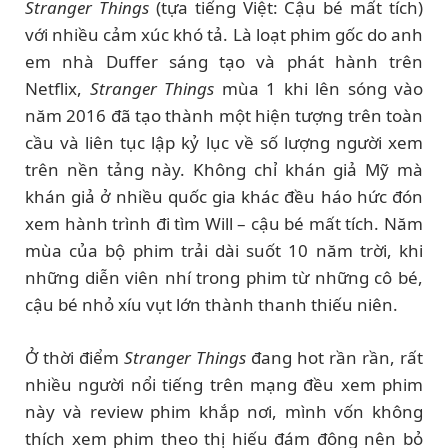
Stranger Things
(tựa tiếng Việt: Cậu bé mất tích)
với nhiều cảm xúc khó tả. Là loạt phim gốc do anh
em nhà Duffer sáng tạo và phát hành trên
Netflix,
Stranger Things
mùa 1 khi lên sóng vào
năm 2016 đã tạo thành một hiện tượng trên toàn
cầu và liên tục lập kỷ lục về số lượng người xem
trên nền tảng này. Không chỉ khán giả Mỹ mà
khán giả ở nhiều quốc gia khác đều háo hức đón
xem hành trình đi tìm Will – cậu bé mất tích. Năm
mùa của bộ phim trải dài suốt 10 năm trời, khi
những diễn viên nhí trong phim từ những cô bé,
cậu bé nhỏ xíu vụt lớn thành thanh thiếu niên.
Ở thời điểm
Stranger Things
đang hot rần rần, rất
nhiều người nổi tiếng trên mạng đều xem phim
này và review phim khắp nơi, mình vốn không
thích xem phim theo thị hiếu đám đông nên bỏ