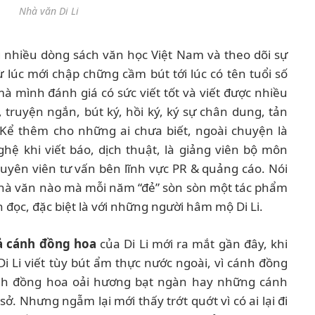
Nhà văn Di Li
 nhiều dòng sách văn học Việt Nam và theo dõi sự
 lúc mới chập chững cầm bút tới lúc có tên tuổi số
 mà mình đánh giá có sức viết tốt và viết được nhiều
, truyện ngắn, bút ký, hồi ký, ký sự chân dung, tản
Kể thêm cho những ai chưa biết, ngoài chuyện là
ghệ khi viết báo, dịch thuật, là giảng viên bộ môn
uyên viên tư vấn bên lĩnh vực PR & quảng cáo. Nói
ó nhà văn nào mà mỗi năm “đẻ” sòn sòn một tác phẩm
 đọc, đặc biệt là với những người hâm mộ Di Li.
cả cánh đồng hoa
của Di Li mới ra mắt gần đây, khi
 Li viết tùy bút ẩm thực nước ngoài, vì cánh đồng
ánh đồng hoa oải hương bạt ngàn hay những cánh
ở. Nhưng ngẫm lại mới thấy trớt quớt vì có ai lại đi