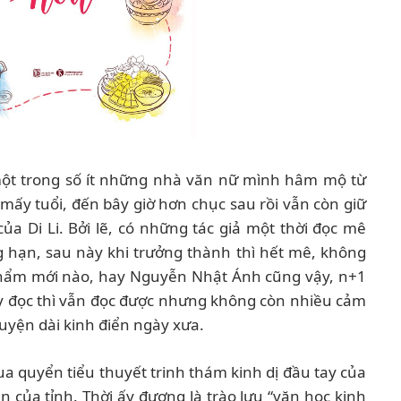
 một trong số ít những nhà văn nữ mình hâm mộ từ
ấy tuổi, đến bây giờ hơn chục sau rồi vẫn còn giữ
a Di Li. Bởi lẽ, có những tác giả một thời đọc mê
hạn, sau này khi trưởng thành thì hết mê, không
phẩm mới nào, hay Nguyễn Nhật Ánh cũng vậy, n+1
ây đọc thì vẫn đọc được nhưng không còn nhiều cảm
uyện dài kinh điển ngày xưa.
qua quyển tiểu thuyết trinh thám kinh dị đầu tay của
ện của tỉnh. Thời ấy đương là trào lưu “văn học kinh