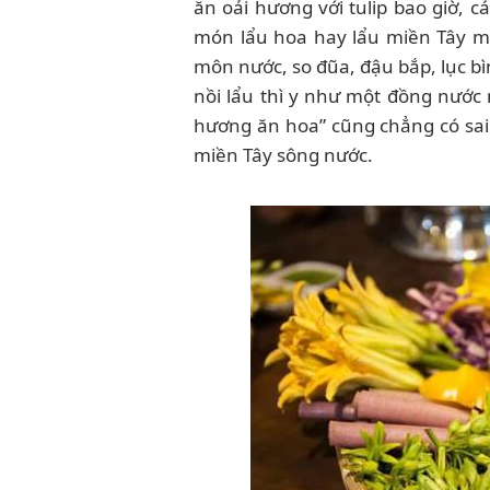
ăn oải hương với tulip bao giờ, c
món lẩu hoa hay lẩu miền Tây mi
môn nước, so đũa, đậu bắp, lục bì
nồi lẩu thì y như một đồng nước
hương ăn hoa” cũng chẳng có sai
miền Tây sông nước.