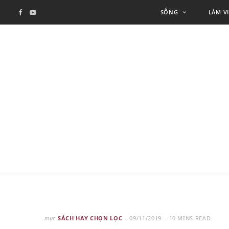
SỐNG
LÀM V
F
Y
a
o
c
u
e
T
b
u
o
b
o
e
k
mục
SÁCH HAY CHỌN LỌC
09/11/2019
10 MINS READ