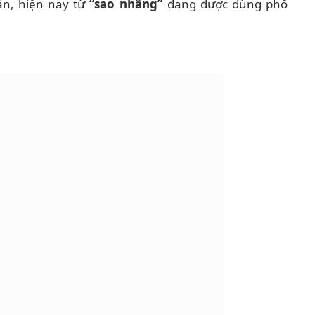
bản, hiện nay từ
“sao nhãng”
đang được dùng phổ