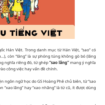
ốc Hán Việt. Trong danh mục từ Hán Việt, “sao” có
lưu…), còn “lãng” là sự phóng túng không gò bó (lãng
ng nghĩa riêng đó, từ ghép
“sao lãng”
mang ý nghĩa
vào công việc hay vấn đề chính.
Viện ngôn ngữ học do GS Hoàng Phê chủ biên, từ “sao
n “xao lãng” hay “xao nhãng” là từ cũ, ít được dùng