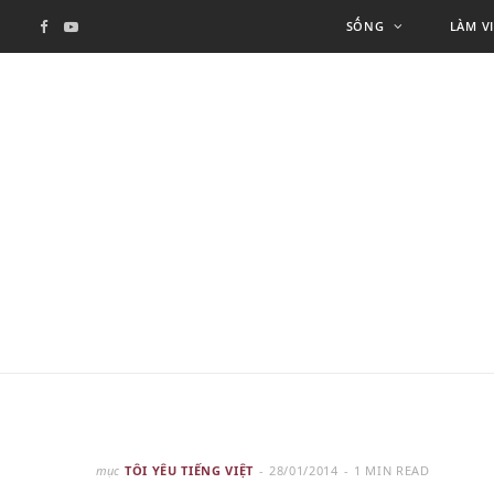
SỐNG
LÀM V
F
Y
a
o
c
u
e
T
b
u
o
b
o
e
k
mục
TÔI YÊU TIẾNG VIỆT
28/01/2014
1 MIN READ