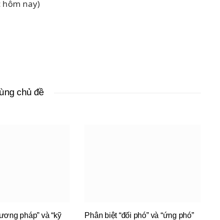
ọc hôm nay)
cùng chủ đề
hương pháp” và “kỹ
Phân biệt “đối phó” và “ứng phó”