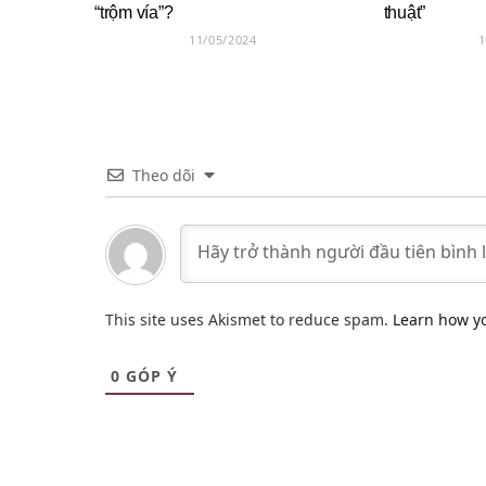
“trộm vía”?
thuật”
11/05/2024
1
Theo dõi
This site uses Akismet to reduce spam.
Learn how y
0
GÓP Ý