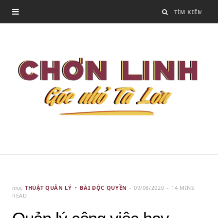
mục
THUẬT QUẢN LÝ
BÀI ĐỘC QUYỀN
09/08/2020
14 MINS
READ