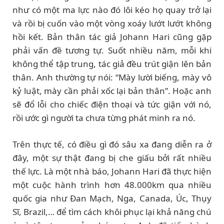
như có một ma lực nào đó lôi kéo họ quay trở lại
và rồi bị cuốn vào một vòng xoáy lướt lướt không
hồi kết. Bản thân tác giả Johann Hari cũng gặp
phải vấn đề tương tự. Suốt nhiều năm, mỗi khi
không thể tập trung, tác giả đều trút giận lên bản
thân. Anh thường tự nói: “Mày lười biếng, mày vô
kỷ luật, mày cần phải xốc lại bản thân”. Hoặc anh
sẽ đổ lỗi cho chiếc điện thoại và tức giận với nó,
rồi ước gì người ta chưa từng phát minh ra nó.
Trên thực tế, có điều gì đó sâu xa đang diễn ra ở
đây, một sự thật đang bị che giấu bởi rất nhiều
thế lực. Là một nhà báo, Johann Hari đã thực hiện
một cuộc hành trình hơn 48.000km qua nhiều
quốc gia như Đan Mạch, Nga, Canada, Úc, Thụy
Sĩ, Brazil,… để tìm cách khôi phục lại khả năng chú