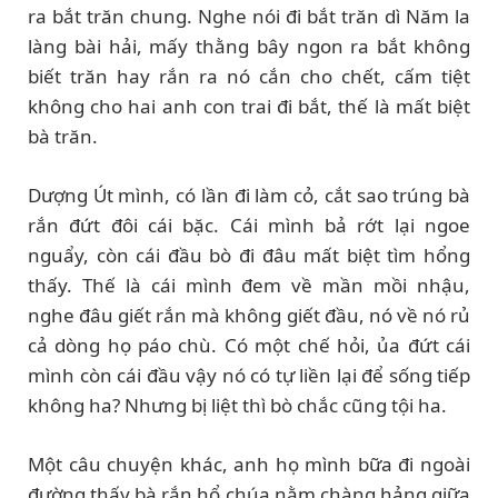
ra bắt trăn chung. Nghe nói đi bắt trăn dì Năm la
làng bài hải, mấy thằng bây ngon ra bắt không
biết trăn hay rắn ra nó cắn cho chết, cấm tiệt
không cho hai anh con trai đi bắt, thế là mất biệt
bà trăn.
Dượng Út mình, có lần đi làm cỏ, cắt sao trúng bà
rắn đứt đôi cái bặc. Cái mình bả rớt lại ngoe
nguẩy, còn cái đầu bò đi đâu mất biệt tìm hổng
thấy. Thế là cái mình đem về mần mồi nhậu,
nghe đâu giết rắn mà không giết đầu, nó về nó rủ
cả dòng họ páo chù. Có một chế hỏi, ủa đứt cái
mình còn cái đầu vậy nó có tự liền lại để sống tiếp
không ha? Nhưng bị liệt thì bò chắc cũng tội ha.
Một câu chuyện khác, anh họ mình bữa đi ngoài
đường thấy bà rắn hổ chúa nằm chàng hảng giữa