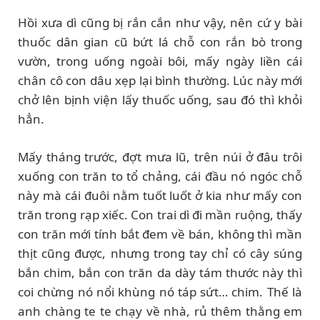
Hồi xưa dì cũng bị rắn cắn như vậy, nên cứ y bài
thuốc dân gian cũ bứt lá chỗ con rắn bò trong
vườn, trong uống ngoài bôi, mấy ngày liền cái
chân cô con dâu xẹp lại bình thường. Lúc này mới
chở lên bịnh viện lấy thuốc uống, sau đó thì khỏi
hẳn.
Mấy tháng trước, đợt mưa lũ, trên núi ở đâu trôi
xuống con trăn to tổ chảng, cái đầu nó ngóc chỗ
này mà cái đuôi nằm tuốt luốt ở kia như mấy con
trăn trong rạp xiếc. Con trai dì đi mần ruộng, thấy
con trăn mới tính bắt đem về bán, không thì mần
thịt cũng được, nhưng trong tay chỉ có cây súng
bắn chim, bắn con trăn da dày tám thước này thì
coi chừng nó nổi khùng nó táp sứt… chim. Thế là
anh chàng te te chạy về nhà, rủ thêm thằng em