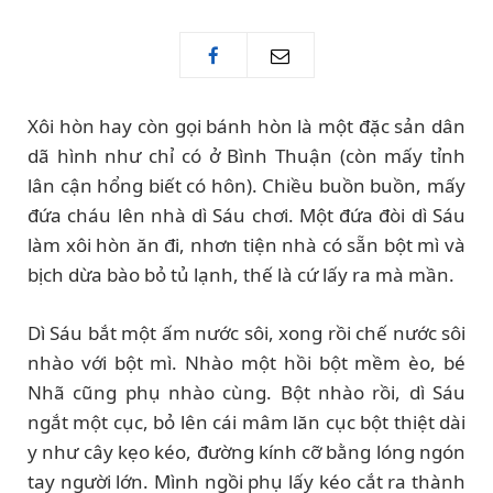
Xôi hòn hay còn gọi bánh hòn là một đặc sản dân
dã hình như chỉ có ở Bình Thuận (còn mấy tỉnh
lân cận hổng biết có hôn). Chiều buồn buồn, mấy
đứa cháu lên nhà dì Sáu chơi. Một đứa đòi dì Sáu
làm xôi hòn ăn đi, nhơn tiện nhà có sẵn bột mì và
bịch dừa bào bỏ tủ lạnh, thế là cứ lấy ra mà mần.
Dì Sáu bắt một ấm nước sôi, xong rồi chế nước sôi
nhào với bột mì. Nhào một hồi bột mềm èo, bé
Nhã cũng phụ nhào cùng. Bột nhào rồi, dì Sáu
ngắt một cục, bỏ lên cái mâm lăn cục bột thiệt dài
y như cây kẹo kéo, đường kính cỡ bằng lóng ngón
tay người lớn. Mình ngồi phụ lấy kéo cắt ra thành