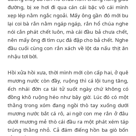
đường, bị xe hơi đi qua cán cái bặc vô cái mình
xẹp lép nằm ngắc ngoải. Mấy ông gần đó mới bu
lại coi bà rắn nằm ngáp ngáp, rắn hổ chúa nghe
nói cắn phát chết luôn, mà cái đầu bả chưa chết,
nên mấy ông đi tìm cục đá đập cho bả chết. Nghe
đầu cuối cùng con rắn xách về lột da nấu thịt ăn
nhậu tơi bời.
Hồi xửa hồi xưa, thời mình mới còn cấp hai, ở quê
mương nước còn đầy, ruộng thì cá lội tung tăng,
ếch nhái đờn ca tài tử suốt ngày chứ không có
đồng khô ruộng héo như bây giờ. Lúc đó có một
thằng trong xóm đang ngồi thò tay xuống dưới
mương nước bắt cá rô, ai ngờ con mẹ rắn ở đâu
dưới mương mẻ thò cái đầu ra một phát xém táp
trúng thằng nhỏ. Cả đám điếng hồn ba giò bốn