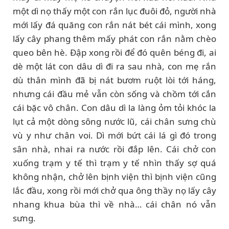
một dì nọ thấy một con rắn lục đuôi đỏ, người nhà
mới lấy đá quăng con rắn nát bét cái mình, xong
lấy cây phang thêm mấy phát con rắn nằm chèo
queo bên hè. Đập xong rồi để đó quên béng đi, ai
dè một lát con dâu dì đi ra sau nhà, con mẹ rắn
dù thân mình đã bị nát bươm ruột lòi tới háng,
nhưng cái đầu mẻ vẫn còn sống và chồm tới cắn
cái bặc vô chân. Con dâu dì la làng ỏm tỏi khóc la
lụt cả một dòng sông nước lũ, cái chân sưng chù
vù y như chân voi. Dì mới bứt cái lá gì đó trong
sân nhà, nhai ra nước rồi đắp lên. Cái chở con
xuống trạm y tế thì trạm y tế nhìn thấy sợ quá
không nhận, chở lên bịnh viện thì bịnh viện cũng
lắc đầu, xong rồi mới chở qua ông thầy nọ lấy cây
nhang khua bùa thì về nhà… cái chân nó vẫn
sưng.