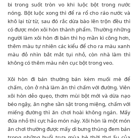
bi trong suốt tròn vo khi luộc bột trong nước
nóng. Bột luộc xong thì để ra rổ cho ráo nước và
khô lại từ từ, sau đó rắc dừa bào lên trộn đều thì
có được món xôi hòn thành phẩm. Thường những
người làm xôi hòn đi bán thì họ mần kì công hơn,
thêm màu tự nhiên các kiểu để cho ra màu xanh
màu đỏ nhìn bắt mắt tụi nhỏ, còn nhà làm thì
không có thêm màu nên cục bột trong veo.
Xôi hòn đi bán thường bán kèm muối mè để
chấm, còn ở nhà làm ăn thì chấm với đường. Viên
xôi hòn dẻo quẹo, thơm mùi bột mới và dừa nạo
béo ngậy, ăn nghe sần sật trong miệng, chấm với
miếng đường thì ăn chơi hoài không ngán. Mấy
đứa nhỏ thì cực hảo món này. Xôi hòn là một món
ăn chơi thường được mấy dì bưng thúng đem bán
trong những buổi trưa mùa hè thời thơ ấu của