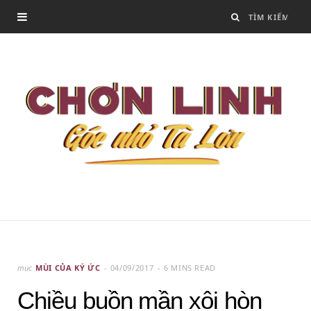
mục
MÙI CỦA KÝ ỨC
04/09/2017
6 MINS READ
Chiều buồn mần xôi hòn