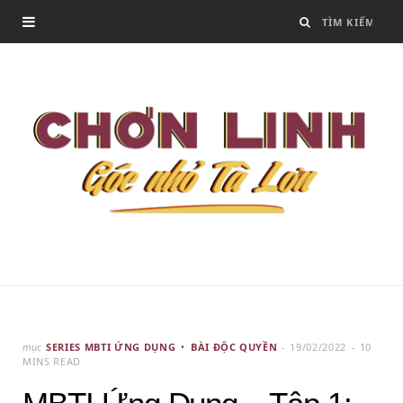
mục
SERIES MBTI ỨNG DỤNG
BÀI ĐỘC QUYỀN
19/02/2022
10
MINS READ