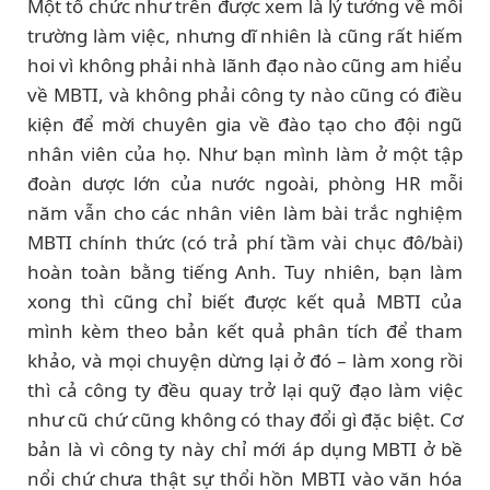
Một tổ chức như trên được xem là lý tưởng về môi
trường làm việc, nhưng dĩ nhiên là cũng rất hiếm
hoi vì không phải nhà lãnh đạo nào cũng am hiểu
về MBTI, và không phải công ty nào cũng có điều
kiện để mời chuyên gia về đào tạo cho đội ngũ
nhân viên của họ. Như bạn mình làm ở một tập
đoàn dược lớn của nước ngoài, phòng HR mỗi
năm vẫn cho các nhân viên làm bài trắc nghiệm
MBTI chính thức (có trả phí tầm vài chục đô/bài)
hoàn toàn bằng tiếng Anh. Tuy nhiên, bạn làm
xong thì cũng chỉ biết được kết quả MBTI của
mình kèm theo bản kết quả phân tích để tham
khảo, và mọi chuyện dừng lại ở đó – làm xong rồi
thì cả công ty đều quay trở lại quỹ đạo làm việc
như cũ chứ cũng không có thay đổi gì đặc biệt. Cơ
bản là vì công ty này chỉ mới áp dụng MBTI ở bề
nổi chứ chưa thật sự thổi hồn MBTI vào văn hóa