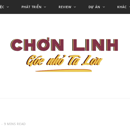
IỆC
PHÁT TRIỂN
REVIEW
DỰ ÁN
KHÁC
9 MINS READ