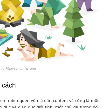
nh: 16personalities.com
h cách
 em mình quen vốn là dân content và cũng là một
nh dục và giáo dục giới tính, một chủ đề tương đối