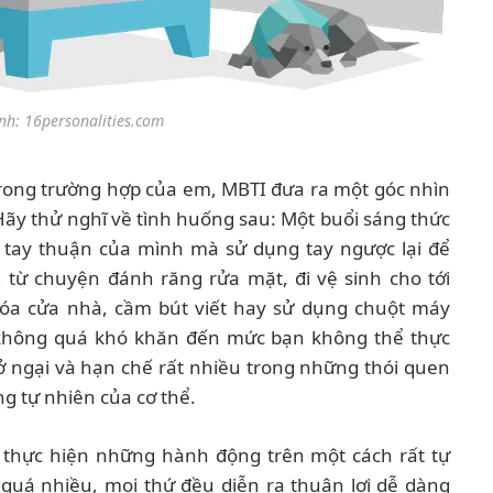
nh: 16personalities.com
trong trường hợp của em, MBTI đưa ra một góc nhìn
 Hãy thử nghĩ về tình huống sau: Một buổi sáng thức
 tay thuận của mình mà sử dụng tay ngược lại để
, từ chuyện đánh răng rửa mặt, đi vệ sinh cho tới
óa cửa nhà, cầm bút viết hay sử dụng chuột máy
ế không quá khó khăn đến mức bạn không thể thực
ở ngại và hạn chế rất nhiều trong những thói quen
ng tự nhiên của cơ thể.
 thực hiện những hành động trên một cách rất tự
 quá nhiều, mọi thứ đều diễn ra thuận lợi dễ dàng