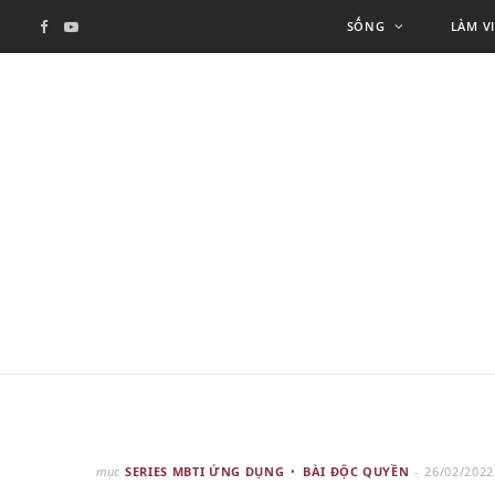
SỐNG
LÀM V
F
Y
a
o
c
u
e
T
b
u
o
b
o
e
k
mục
SERIES MBTI ỨNG DỤNG
BÀI ĐỘC QUYỀN
26/02/2022