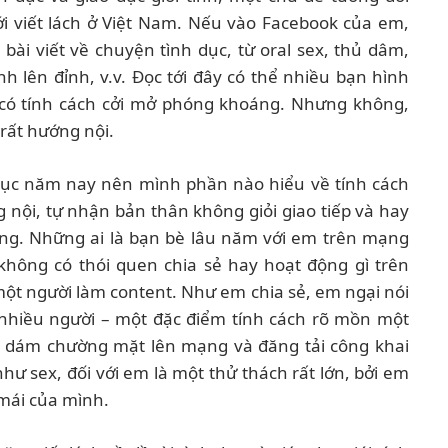
ới viết lách ở Việt Nam. Nếu vào Facebook của em,
bài viết về chuyện tình dục, từ oral sex, thủ dâm,
h lên đỉnh, v.v. Đọc tới đây có thể nhiều bạn hình
 có tính cách cởi mở phóng khoáng. Nhưng không,
rất hướng nội.
hục năm nay nên mình phần nào hiểu về tính cách
 nội, tự nhận bản thân không giỏi giao tiếp và hay
ng. Những ai là bạn bè lâu năm với em trên mạng
 không có thói quen chia sẻ hay hoạt động gì trên
ột người làm content. Như em chia sẻ, em ngại nói
 nhiều người – một đặc điểm tính cách rõ mồn một
c dám chường mặt lên mạng và đăng tải công khai
như sex, đối với em là một thử thách rất lớn, bởi em
 mái của mình.