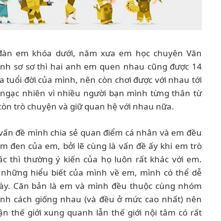
 đàn em khóa dưới, năm xưa em học chuyên Văn
ính sơ sơ thì hai anh em quen nhau cũng được 14
tuổi đời của mình, nên còn chơi được với nhau tới
 ngạc nhiên vì nhiều người bạn mình từng thân từ
còn trò chuyện và giữ quan hệ với nhau nữa.
ố vấn đề mình chia sẻ quan điểm cá nhân và em đều
im đen của em, bởi lẽ cùng là vấn đề ấy khi em trò
 thì thường ý kiến của họ luôn rất khác với em.
 những hiểu biết của mình về em, mình có thể dễ
 này. Căn bản là em và mình đều thuộc cùng nhóm
 tính cách giống nhau (và đều ở mức cao nhất) nên
n thế giới xung quanh lẫn thế giới nội tâm có rất